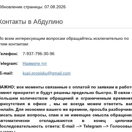
Обновление страницы: 07.08.2026
Контакты в Абдулино
По всем интересующим вопросам обращайтесь исключительно по
этим контактам:
Teлефон:
7-937-796-30-96
Telegram:
Нажмите тут
E-mail:
kupi.propisku@gmail.com
ВАЖНО: все моменты связанные с оплатой по заявкам в работ
имеют приоритет и будут решены предельно быстро. В связи 
большим количеством обращений и ограниченным времене
присутствия в офисе , мы не всегда можем ответить ва
онлайн. Для экономии вашего же времени, просьба разборчив
писать ваши вопросы, спам и не имеющие смысла обращени
автоматически откладываются в конец цепочки
Последовательность ответа: E-mail --> Telegram --> Голосовы
вызовы